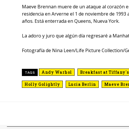
Maeve Brennan muere de un ataque al corazón e
residencia en Arverne el 1 de noviembre de 1993 a
años. Está enterrada en Queens, Nueva York.
La adoro y juro que algún día regresaré a Manhat
Fotografía de Nina Leen/Life Picture Collection/G
Andy Warhol
Breakfast at Tiffany´s
TAGS
Holly Golightly
Lucia Berlin
Maeve Bre