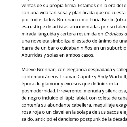
ventas de su propia firma. Estamos en la era del e
con una vida tan sosa y planificada que no cuesta
por todos lados. Brennan como Lucia Berlin (otra
esa estirpe de artistas atormentadas por su talen
mirada lánguida y certera resumida en
Crónicas 
una noveleta simboliza el estado de ánimo de un
barra de un bar o cuidaban niños en un suburbio 
Aburridas y solas en ambos casos.
Maeve Brennan, con elegancia despiadada y callej
contemporáneos Truman Capote y Andy Warholl, ll
época de glamour y excesos que
definieron la
posmodernidad. Irreverente, menuda y silenciosa
de negro incluido el lápiz labial, con coleta de cab
contenía su abundante cabellera, maquillaje exa
rosa roja o un clavel en la solapa de sus sacos el
saldo, anticipó el dandismo postpunk de la década