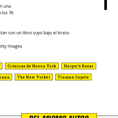
n una
 los 76
tan con un libro suyo bajo el brazo.
etty Images.
Crónicas de Nueva York
Harper's Bazar
nnan
The New Yorker
Truman Capote