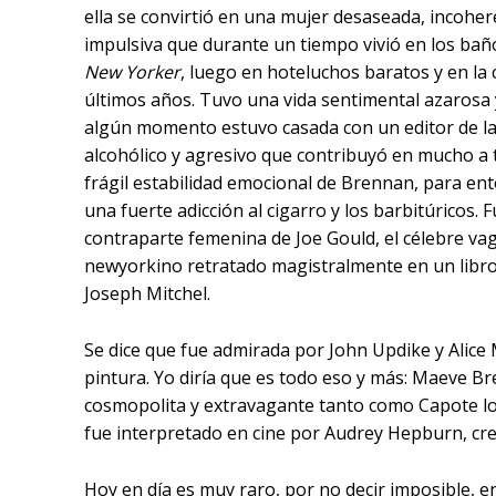
ella se convirtió en una mujer
desaseada, incoher
impulsiva que durante un tiempo vivió en los ba
New Yorker
, luego en hoteluchos baratos y en la 
últimos años. Tuvo una vida sentimental azarosa y
algún momento estuvo casada con un editor de la
alcohólico y agresivo que contribuyó en mucho a t
frágil estabilidad emocional de Brennan, para en
una fuerte adicción al cigarro y los barbitúricos. F
contraparte femenina de Joe Gould, el célebre v
newyorkino retratado magistralmente en un libro
Joseph Mitchel.
Se dice que fue admirada por John Updike y Alice
pintura. Yo diría que es todo eso y más: Maeve 
cosmopolita y extravagante tanto como Capote lo
fue interpretado en cine por Audrey Hepburn, cre
Hoy en día es muy raro, por no decir imposible, 