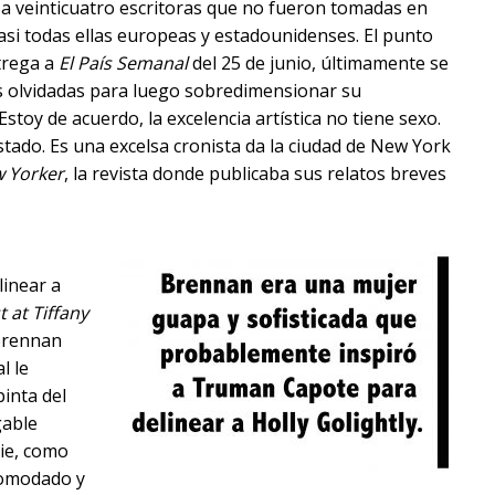
 a veinticuatro escritoras que no fueron tomadas en
Casi todas ellas europeas y estadounidenses. El punto
ntrega a
El País Semanal
del 25 de junio, últimamente se
s olvidadas para luego sobredimensionar su
stoy de acuerdo, la excelencia artística no tiene sexo.
tado. Es una excelsa cronista da la ciudad de New York
 Yorker
, la revista donde publicaba sus relatos breves
inear a
t at Tiffany
 Brennan
l le
pinta del
gable
ie, como
comodado y