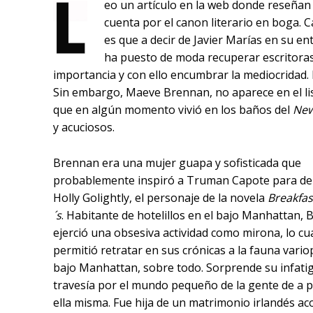
eo un artículo en la web donde reseñan
cuenta por el canon literario en boga. 
es que a decir de Javier Marías en su e
ha puesto de moda recuperar escritora
importancia y con ello encumbrar la mediocridad. E
Sin embargo, Maeve Brennan, no aparece en el lis
que en algún momento vivió en los baños del
New
y acuciosos.
Brennan era una mujer guapa y sofisticada que
probablemente inspiró a Truman Capote para del
Holly Golightly, el personaje de la novela
Breakfas
´s
. Habitante de hotelillos en el bajo Manhattan,
ejerció una obsesiva actividad como mirona, lo cua
permitió retratar en sus crónicas a la fauna vario
bajo Manhattan, sobre todo. Sorprende su infati
travesía por el mundo pequeño de la gente de a p
ella misma. Fue hija de un matrimonio irlandés a