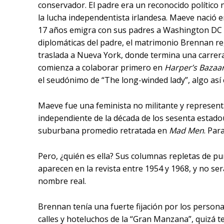
conservador. El padre era un reconocido político
la lucha independentista irlandesa. Maeve nació e
17 años emigra con sus padres a Washington DC p
diplomáticas del padre, el matrimonio Brennan re
traslada a Nueva York, donde termina una carrera
comienza a colaborar primero en
Harper’s Bazaa
el seudónimo de “The long-winded lady”, algo así
Maeve fue una feminista no militante y representa
independiente de la década de los sesenta estado
suburbana promedio retratada en
Mad Men
. Par
Pero, ¿quién es ella? Sus columnas repletas de p
aparecen en la revista entre 1954 y 1968, y no se
nombre real.
Brennan tenía una fuerte fijación por los persona
calles y hoteluchos de la “Gran Manzana”, quizá