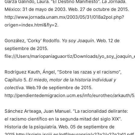
Garza Galindo, Laura. “El Destino Manifiesto”.
La Jornada
.
México: 31 de mayo de 2003. Web. 27 de octubre de 2015.
http://www.jornada.unam.mx/2003/05/31/018a2pol.php?
origen=index.html&fly=2.
González, ‘Corky’ Rodolfo.
Yo soy Joaquín
. Web. 12 de
septiembre de 2015.
file:///Users/mariopaniaguaortiz/Downloads/yo_soy_joaquin_
Rodríguez Kauth, Ángel, “Sobre las razas y el racismo”,
Capítulo 5.
El miedo, motor de la historia individual y
colectiva
. Web.19 de septiembre de 2015.
http://pendientedemigracion.ucm.es/info/eurotheo/arkauth/5
Sánchez Arteaga, Juan Manuel. “La racionalidad delirante:
el racismo científico en la segunda mitad del siglo XIX”.
Historia de la psiquiatría. Web. 05 de septiembre de
2015.http://scielo.isciii.es/pdf/neuropsiq/v27n2/v27n2a11.pdf.