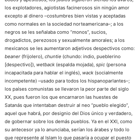
los explotadores, agiotistas facinerosos sin ningún amor
excepto al dinero –costumbres bien vistas y aceptadas
como normales en la sociedad norteamericana–; a los
negros se les señalaba como “monos”, sucios,
drogadictos, perezosos y sexualmente amorales; a los
mexicanos se les aumentaron adjetivos despectivos como:
beaner
(frijolero),
chuntie
(chundo: indio, pueblerino
[despectivo]),
wetback
(espalda mojada),
spic
(persona
incapacitada para hablar el inglés),
wack
(socialmente
incompetente) –usado para todos los hispanoparlantes–;
los países comunistas se llevaron la peor parte del siglo
XX, pues fueron los que encarnaron las huestes de
Satanás que intentaban destruir al neo “pueblo elegido”,
aquel que habrá, por designio del Dios único y verdadero,
de gobernar sobre los demás pueblos. Ya en el XXI, como
su antecesor ya lo anunciaba, serían los árabes y todo lo
que represente al Islam lo que pasaría a ocupar el puesto