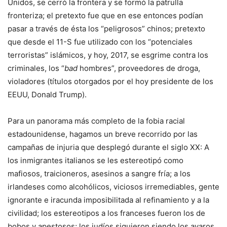
Unidos, se cerró la frontera y se formó la patrulla
fronteriza; el pretexto fue que en ese entonces podían
pasar a través de ésta los “peligrosos” chinos; pretexto
que desde el 11-S fue utilizado con los “potenciales
terroristas” islámicos, y hoy, 2017, se esgrime contra los
criminales, los “
bad
hombres”, proveedores de droga,
violadores (títulos otorgados por el hoy presidente de los
EEUU, Donald Trump).
Para un panorama más completo de la fobia racial
estadounidense, hagamos un breve recorrido por las
campañas de injuria que desplegó durante el siglo XX: A
los inmigrantes italianos se les estereotipó como
mafiosos, traicioneros, asesinos a sangre fría; a los
irlandeses como alcohólicos, viciosos irremediables, gente
ignorante e iracunda imposibilitada al refinamiento y a la
civilidad; los estereotipos a los franceses fueron los de
bobos y apestosos; los judíos siguieron siendo los avaros,