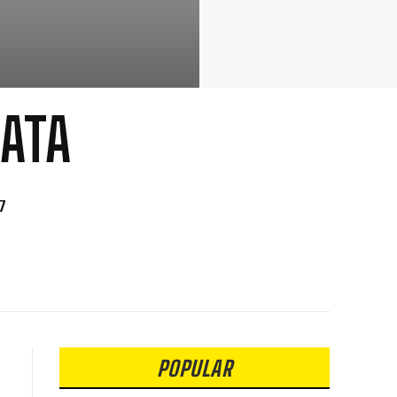
RATA
17
POPULAR