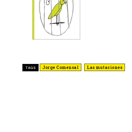
Jorge Comensal
Las mutaciones
TAGS