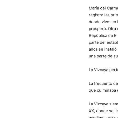
María del Car
registra las pr
donde vivo: en 
prosperó. Otra 
República de El
parte del estab
años se instaló
una parte de su
La Vizcaya perte
La frecuento d
que culminaba en
La Vizcaya siem
XX, donde se ll
acudimos parroq