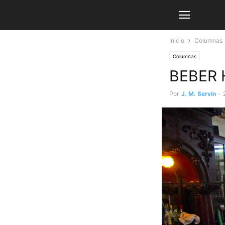
Inicio
Columnas
Columnas
BEBER 
Por
J. M. Servín
-