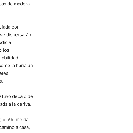
ancas de madera
diada por
 se dispersarán
odicia
o los
mabilidad
como la haría un
eles
s.
estuvo debajo de
da a la deriva.
igio. Ahí me da
 camino a casa,