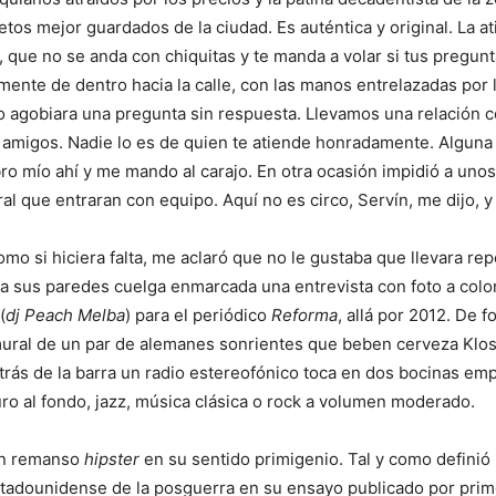
etos mejor guardados de la ciudad. Es auténtica y original. La a
 que no se anda con chiquitas y te manda a volar si tus pregunt
ente de dentro hacia la calle, con las manos entrelazadas por 
lo agobiara una pregunta sin respuesta. Llevamos una relación c
amigos. Nadie lo es de quien te atiende honradamente. Alguna
bro mío ahí y me mando al carajo. En otra ocasión impidió a unos
ral que entraran con equipo. Aquí no es circo, Servín, me dijo, y
como si hiciera falta, me aclaró que no le gustaba que llevara re
a sus paredes cuelga enmarcada una entrevista con foto a colo
(
dj
Peach Melba
) para el periódico
Reforma
, allá por 2012. De 
mural de un par de alemanes sonrientes que beben cerveza Klos
ás de la barra un radio estereofónico toca en dos bocinas em
uro al fondo, jazz, música clásica o rock a volumen moderado.
un remanso
hipster
en su sentido primigenio. Tal y como defini
stadounidense de la posguerra en su ensayo publicado por prim