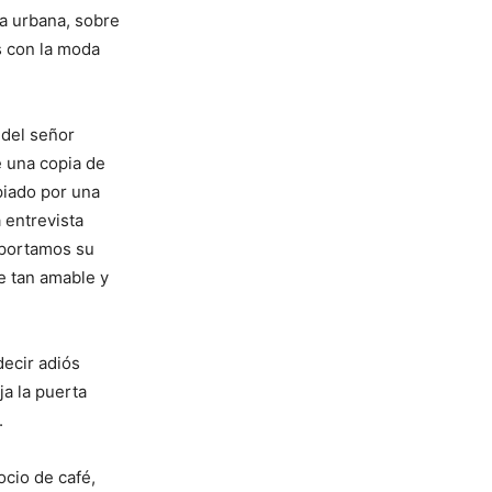
ra urbana, sobre
 con la moda
 del señor
e una copia de
piado por una
 entrevista
oportamos su
e tan amable y
decir adiós
ja la puerta
.
ocio de café,