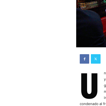
n
y
g
m
i
condenado al frí