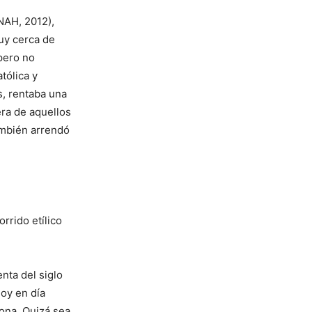
INAH, 2012),
muy cerca de
 pero no
tólica y
s, rentaba una
era de aquellos
ambién arrendó
rido etílico
nta del siglo
oy en día
zona. Quizá sea