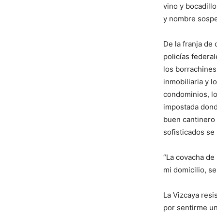
vino y bocadill
y nombre sospe
De la franja de
policías federa
los borrachines
inmobiliaria y l
condominios, lo
impostada donde
buen cantinero 
sofisticados se 
“La covacha de 
mi domicilio, s
La Vizcaya resis
por sentirme un