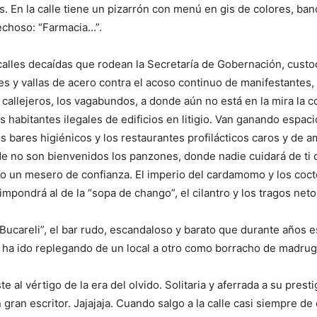
os. En la calle tiene un pizarrón con menú en gis de colores, b
choso: “Farmacia…”.
 calles decaídas que rodean la Secretaría de Gobernación, custo
les y vallas de acero contra el acoso continuo de manifestantes,
 callejeros, los vagabundos, a donde aún no está en la mira la c
os habitantes ilegales de edificios en litigio. Van ganando espaci
s bares higiénicos y los restaurantes profilácticos caros y de a
 no son bienvenidos los panzones, donde nadie cuidará de ti 
o un mesero de confianza. El imperio del cardamomo y los coct
impondrá al de la “sopa de chango”, el cilantro y los tragos neto
Bucareli”, el bar rudo, escandaloso y barato que durante años 
e ha ido replegando de un local a otro como borracho de madruga
te al vértigo de la era del olvido. Solitaria y aferrada a su prest
 gran escritor. Jajajaja. Cuando salgo a la calle casi siempre de