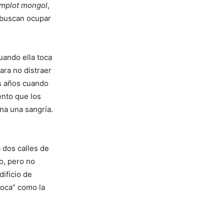
omplot mongol
,
s buscan ocupar
uando ella toca
ara no distraer
os años cuando
ento que los
ana una sangría.
a dos calles de
o, pero no
dificio de
loca” como la