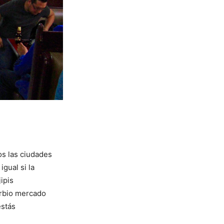
os las ciudades
gual si la
ipis
urbio mercado
estás