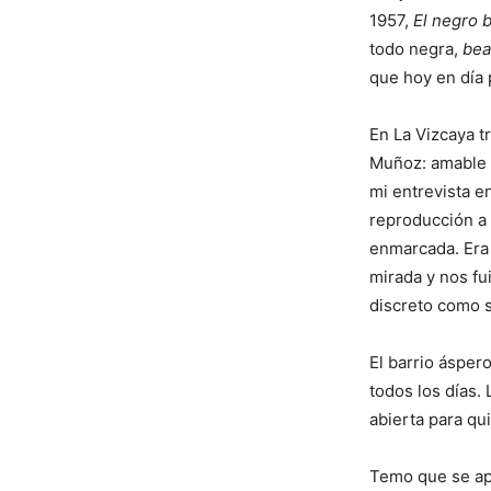
1957,
El negro 
todo negra,
bea
que hoy en día 
En La Vizcaya t
Muñoz: amable y
mi entrevista e
reproducción a 
enmarcada. Era
mirada y nos fu
discreto como 
El barrio ásper
todos los días.
abierta para qu
Temo que se apr