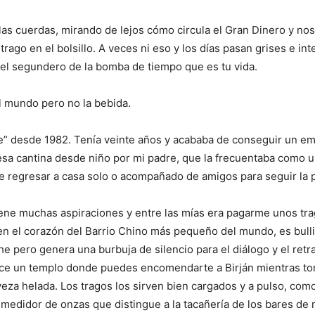
las cuerdas, mirando de lejos cómo circula el Gran Dinero y no
trago en el bolsillo. A veces ni eso y los días pasan grises e in
 el segundero de la bomba de tiempo que es tu vida.
l mundo pero no la bebida.
e” desde 1982. Tenía veinte años y acababa de conseguir un emp
esa cantina desde niño por mi padre, que la frecuentaba como 
e regresar a casa solo o acompañado de amigos para seguir la 
ene muchas aspiraciones y entre las mías era pagarme unos tra
n el corazón del Barrio Chino más pequeño del mundo, es bulli
he pero genera una burbuja de silencio para el diálogo y el retr
ece un templo donde puedes encomendarte a Birján mientras t
eza helada. Los tragos los sirven bien cargados y a pulso, com
o medidor de onzas que distingue a la tacañería de los bares de