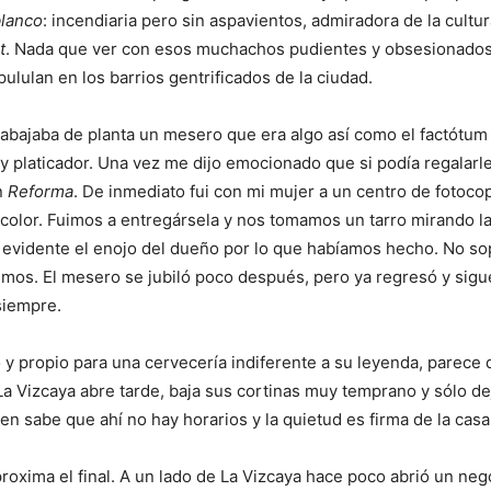
blanco
: incendiaria pero sin aspavientos, admiradora de la cultu
t
. Nada que ver con esos muchachos pudientes y obsesionados
pululan en los barrios gentrificados de la ciudad.
rabajaba de planta un mesero que era algo así como el factótum
 platicador. Una vez me dijo emocionado que si podía regalarl
n
Reforma
. De inmediato fui con mi mujer a un centro de fotoco
color. Fuimos a entregársela y nos tomamos un tarro mirando la
 evidente el enojo del dueño por lo que habíamos hecho. No s
imos. El mesero se jubiló poco después, pero ya regresó y sigu
siempre.
o y propio para una cervecería indiferente a su leyenda, parece 
 La Vizcaya abre tarde, baja sus cortinas muy temprano y sólo de
ien sabe que ahí no hay horarios y la quietud es firma de la casa
oxima el final. A un lado de La Vizcaya hace poco abrió un neg