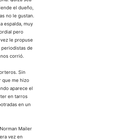
tiende el dueño,
as no le gustan.
la espalda, muy
ordial pero
 vez le propuse
 periodistas de
 nos corrió.
porteros. Sin
r que me hizo
fondo aparece el
ter en tarros
potradas en un
ó Norman Mailer
era vez en