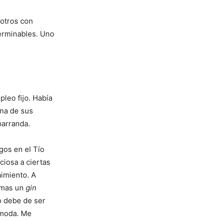
sotros con
terminables. Uno
leo fijo. Había
una de sus
parranda.
gos en el Tío
ciosa a ciertas
aimiento. A
omas un
gin
o debe de ser
 moda. Me