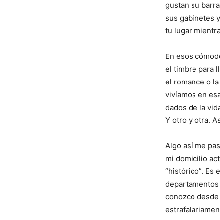
gustan su barr
sus gabinetes y
tu lugar mientr
En esos cómodos
el timbre para l
el romance o la
vivíamos en esa
dados de la vid
Y otro y otra. 
Algo así me pas
mi domicilio ac
“histórico”. Es
departamentos d
conozco desde n
estrafalariamen