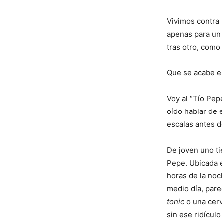
Vivimos contra 
apenas para un 
tras otro, como
Que se acabe e
Voy al “Tío Pep
oído hablar de 
escalas antes d
De joven uno ti
Pepe. Ubicada e
horas de la noc
medio día, par
tonic
o una cerv
sin ese ridícul