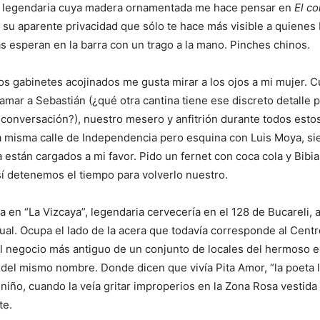
a legendaria cuya madera ornamentada me hace pensar en
El c
 su aparente privacidad que sólo te hace más visible a quiene
as esperan en la barra con un trago a la mano. Pinches chinos.
 gabinetes acojinados me gusta mirar a los ojos a mi mujer. C
lamar a Sebastián (¿qué otra cantina tiene ese discreto detalle p
 conversación?), nuestro mesero y anfitrión durante todos est
 misma calle de Independencia pero esquina con Luis Moya, si
a están cargados a mi favor. Pido un fernet con coca cola y Bibi
Así detenemos el tiempo para volverlo nuestro.
a en “La Vizcaya”, legendaria cervecería en el 128 de Bucareli, 
tual. Ocupa el lado de la acera que todavía corresponde al Centr
 el negocio más antiguo de un conjunto de locales del hermoso e
el mismo nombre. Donde dicen que vivía Pita Amor, “la poeta 
iño, cuando la veía gritar improperios en la Zona Rosa vestida
te.