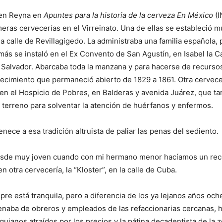
men Reyna en
Apuntes para la historia de la cerveza En México
(
imeras cervecerías en el Virreinato. Una de ellas se estableció 
la calle de Revillagigedo. La administraba una familia española,
más se instaló en el Ex Convento de San Agustín, en Isabel la Ca
 Salvador. Abarcaba toda la manzana y para hacerse de recurso
lecimiento que permaneció abierto de 1829 a 1861. Otra cervec
 en el Hospicio de Pobres, en Balderas y avenida Juárez, que t
 terreno para solventar la atención de huérfanos y enfermos.
nece a esa tradición altruista de paliar las penas del sediento.
esde muy joven cuando con mi hermano menor hacíamos un recor
 otra cervecería, la “Kloster”, en la calle de Cuba.
pre está tranquila, pero a diferencia de los ya lejanos años oche
enaba de obreros y empleados de las refaccionarias cercanas, h
uianos atraídos por los precios y la pátina decadentista de la 