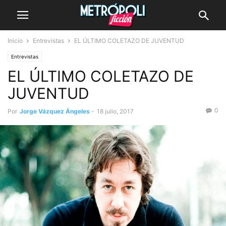
Inicio
Entrevistas
EL ÚLTIMO COLETAZO DE JUVENTUD
Entrevistas
EL ÚLTIMO COLETAZO DE
JUVENTUD
0
Por
Jorge Vázquez Ángeles
-
18 julio, 2017