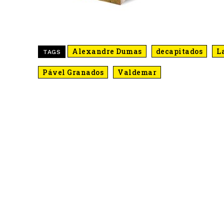
Alexandre Dumas
decapitados
L
TAGS
Pável Granados
Valdemar