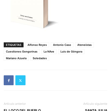
ETIQUETAS
Alfonso Reyes
Antonio Caso
Ateneístas
Cuestiones Gongorinas
La NAve
Luis de Góngora
Mariano Azuela
Soledades
Artículo anterior
Artículo siguiente
EL LOCO DEL PUEBLO
SANTA JULIA