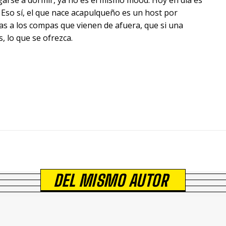
garse a dormir, ya no es el mismo mood. Hoy en día es
. Eso sí, el que nace acapulqueño es un host por
s a los compas que vienen de afuera, que si una
, lo que se ofrezca.
DEL MISMO AUTOR