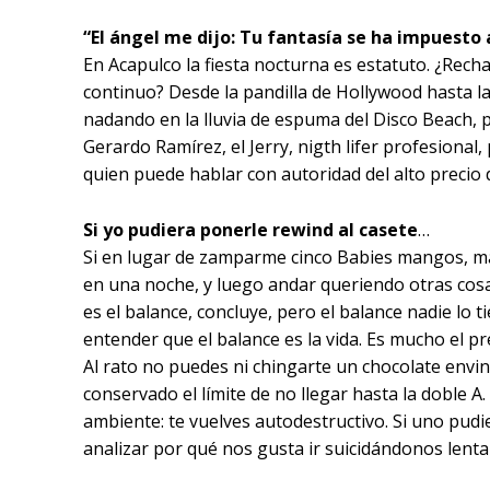
“El ángel me dijo: Tu fantasía se ha impuesto 
En Acapulco la fiesta nocturna es estatuto. ¿Rechaz
continuo? Desde la pandilla de Hollywood hasta 
nadando en la lluvia de espuma del Disco Beach, 
Gerardo Ramírez, el Jerry, nigth lifer profesional,
quien puede hablar con autoridad del alto precio d
Si yo pudiera ponerle rewind al casete
…
Si en lugar de zamparme cinco Babies mangos, más 
en una noche, y luego andar queriendo otras cosas 
es el balance, concluye, pero el balance nadie lo
entender que el balance es la vida. Es mucho el p
Al rato no puedes ni chingarte un chocolate envi
conservado el límite de no llegar hasta la doble A
ambiente: te vuelves autodestructivo. Si uno pud
analizar por qué nos gusta ir suicidándonos lent