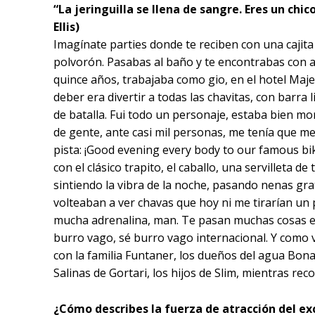
“La jeringuilla se llena de sangre. Eres un ch
Ellis)
Imagínate parties donde te reciben con una cajita
polvorón. Pasabas al baño y te encontrabas con al
quince años, trabajaba como gio, en el hotel Majes
deber era divertir a todas las chavitas, con barra l
de batalla. Fui todo un personaje, estaba bien mo
de gente, ante casi mil personas, me tenía que met
pista: ¡Good evening every body to our famous biki
con el clásico trapito, el caballo, una servilleta d
sintiendo la vibra de la noche, pasando nenas gra
volteaban a ver chavas que hoy ni me tirarían un p
mucha adrenalina, man. Te pasan muchas cosas ext
burro vago, sé burro vago internacional. Y como v
con la familia Funtaner, los dueños del agua Bona
Salinas de Gortari, los hijos de Slim, mientras re
¿Cómo describes la fuerza de atracción del ex