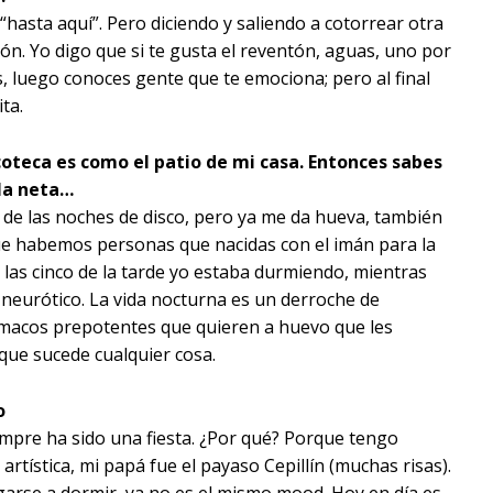
“hasta aquí”. Pero diciendo y saliendo a cotorrear otra
tón. Yo digo que si te gusta el reventón, aguas, uno por
, luego conoces gente que te emociona; pero al final
ta.
scoteca es como el patio de mi casa. Entonces sabes
 la neta…
ca de las noches de disco, pero ya me da hueva, también
que habemos personas que nacidas con el imán para la
 a las cinco de la tarde yo estaba durmiendo, mientras
 neurótico. La vida nocturna es un derroche de
hamacos prepotentes que quieren a huevo que les
que sucede cualquier cosa.
o
empre ha sido una fiesta. ¿Por qué? Porque tengo
 artística, mi papá fue el payaso Cepillín (muchas risas).