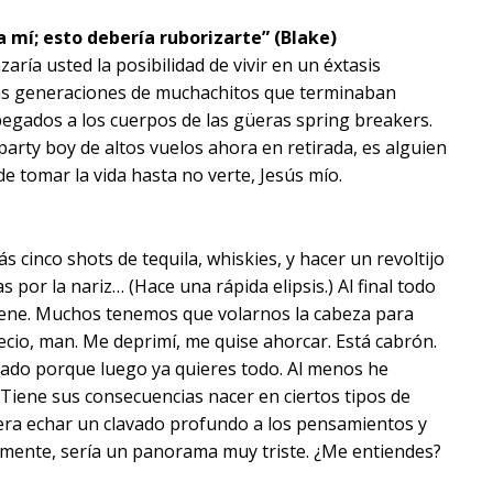
a mí; esto debería ruborizarte” (Blake)
aría usted la posibilidad de vivir en un éxtasis
las generaciones de muchachitos que terminaban
pegados a los cuerpos de las güeras spring breakers.
 party boy de altos vuelos ahora en retirada, es alguien
e tomar la vida hasta no verte, Jesús mío.
cinco shots de tequila, whiskies, y hacer un revoltijo
por la nariz… (Hace una rápida elipsis.) Al final todo
 tiene. Muchos tenemos que volarnos la cabeza para
recio, man. Me deprimí, me quise ahorcar. Está cabrón.
nado porque luego ya quieres todo. Al menos he
. Tiene sus consecuencias nacer en ciertos tipos de
iera echar un clavado profundo a los pensamientos y
amente, sería un panorama muy triste. ¿Me entiendes?