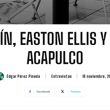
ÍN, EASTON ELLIS Y
ACAPULCO
Édgar Pérez Pineda
Entrevistas
18 noviembre, 2
Facebook
Twitter