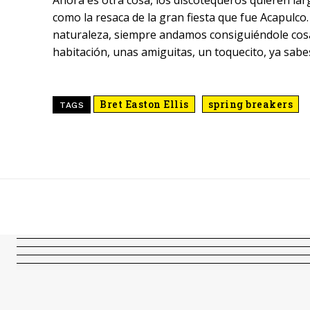
Ahora es otra cosa, los discotequeros quieren lar
como la resaca de la gran fiesta que fue Acapulco
naturaleza, siempre andamos consiguiéndole cosa
habitación, unas amiguitas, un toquecito, ya sabes
Bret Easton Ellis
spring breakers
TAGS