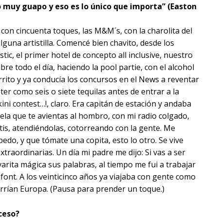
ico muy guapo y eso es lo único que importa” (Easton
 con cincuenta toques, las M&M´s, con la charolita del
guna artistilla. Comencé bien chavito, desde los
tic, el primer hotel de concepto all inclusive, nuestro
ibre todo el día, haciendo la pool partie, con el alcohol
rrito y ya conducía los concursos en el News a reventar
er como seis o siete tequilas antes de entrar a la
ni contest…!, claro. Era capitán de estación y andaba
e tela que te avientas al hombro, con mi radio colgado,
tis, atendiéndolas, cotorreando con la gente. Me
edo, y que tómate una copita, esto lo otro. Se vive
raordinarias. Un día mi padre me dijo: Si vas a ser
arita mágica sus palabras, al tiempo me fui a trabajar
font. A los veinticinco años ya viajaba con gente como
corrían Europa. (Pausa para prender un toque.)
ceso?