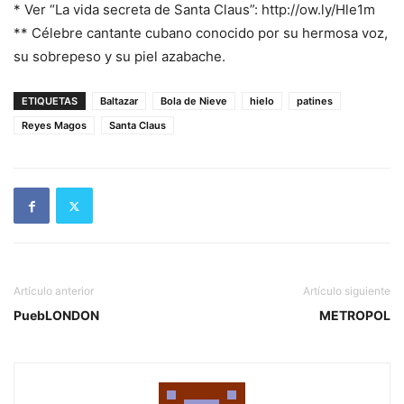
* Ver “La vida secreta de Santa Claus”: http://ow.ly/Hle1m
** Célebre cantante cubano conocido por su hermosa voz,
su sobrepeso y su piel azabache.
ETIQUETAS
Baltazar
Bola de Nieve
hielo
patines
Reyes Magos
Santa Claus
Artículo anterior
Artículo siguiente
PuebLONDON
METROPOL