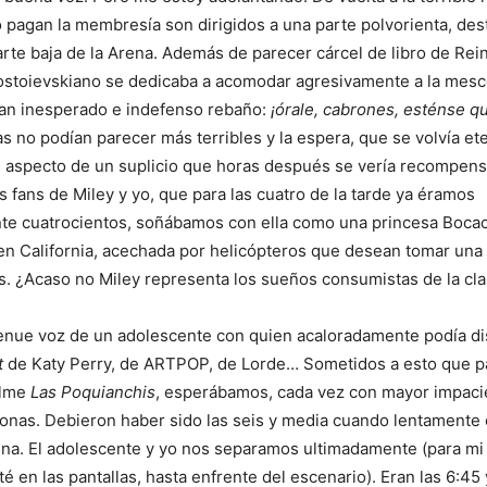
 pagan la membresía son dirigidos a una parte polvorienta, dest
arte baja de la Arena. Además de parecer cárcel de libro de Rei
ostoievskiano se dedicaba a acomodar agresivamente a la mesc
tan inesperado e indefenso rebaño:
¡órale, cabrones, esténse q
s no podían parecer más terribles y la espera, que se volvía ete
l aspecto de un suplicio que horas después se vería recompen
s fans de Miley y yo, que para las cuatro de la tarde ya éramos
e cuatrocientos, soñábamos con ella como una princesa Bocac
n California, acechada por helicópteros que desean tomar una 
s. ¿Acaso no Miley representa los sueños consumistas de la cl
 tenue voz de un adolescente con quien acaloradamente podía di
t
de Katy Perry, de ARTPOP, de Lorde… Sometidos a esto que pa
ilme
Las Poquianchis
, esperábamos, cada vez con mayor impaci
sonas. Debieron haber sido las seis y media cuando lentament
ena. El adolescente y yo nos separamos ultimadamente (para mi
té en las pantallas, hasta enfrente del escenario). Eran las 6:45