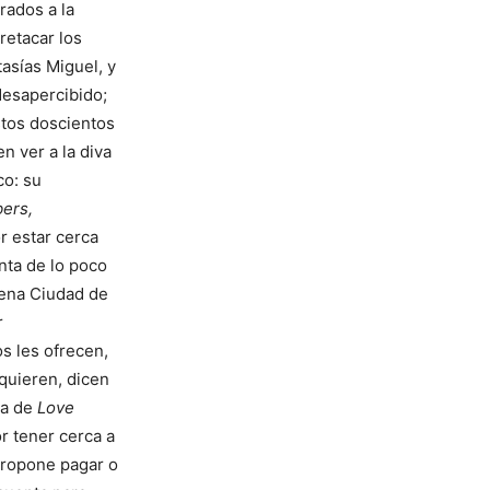
rados a la
retacar los
asías Miguel, y
desapercibido;
stos doscientos
n ver a la diva
co: su
bers,
r estar cerca
enta de lo poco
Arena Ciudad de
r
s les ofrecen,
 quieren, dicen
ia de
Love
r tener cerca a
propone pagar o