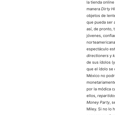
la tienda onlin
manera
Dirty
H
objetos de lent
que pueda ser a
así, de pronto,
jóvenes, confia
norteamericana 
espectáculo est
directioners
y
k
de sus ídolos (
que el ídolo se
México no podrí
monetariamente 
por la módica ca
ellos,
repartido
Money Party
, 
Miley. Si no lo