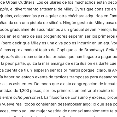
e de Urban Outfiters. Los celulares de los muchachos están deco
ippie
, el divertimento artesanal de Miley Cyrus que consiste en 
ejuelas, calcomanías y cualquier otra cháchara adquirida en Fant
ñadida con una pistola de silicón. Ningún gesto de Miley pasa 
 todos gradualmente sucumbimos a un gradual devenir-emoji. E
dos en el dinero de sus progenitores esperan ser los primeros e
(pero decir que Miley es una diva pop es incurrir en un equívo
á más aproximado al teatro de Copi que al de Broadway).
Belie
aty kats
discrepan sobre los precios que han llegado a pagar po
y la peor parte, quizá la más amarga de esta ilusión es darte cu
 da cuenta de ti). Y esperan ser los primeros porque, claro, la 
a haber no estado exenta de tácticas tramposas para desangra
a sus asistentes. De modo que a esta congregación de incauto
ntidad de 1,200 pesos, ser los primeros en entrar al recinto (si
s entre ocho personas
). La filosofía de consumo y exceso, prop
se vuelve real: todos consienten desembolsar algo: lo que sea po
 haces, como yo, una mujer vestida de neonazi amablemente te 