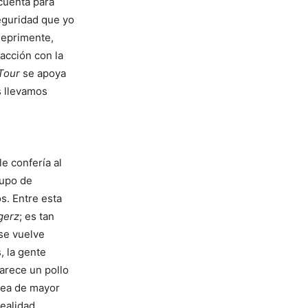
 cuenta para
eguridad que yo
deprimente,
facción con la
Tour
se apoya
s llevamos
le confería al
rupo de
s. Entre esta
gerz
; es tan
 se vuelve
, la gente
arece un pollo
sea de mayor
ealidad,