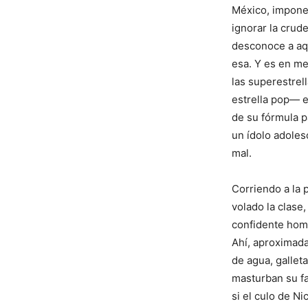
México, imponen
ignorar la crud
desconoce a aqu
esa. Y es en me
las superestrel
estrella pop— e
de su fórmula pa
un ídolo adole
mal.
Corriendo a la 
volado la clase,
confidente hom
Ahí, aproximada
de agua, gallet
masturban su fa
si el culo de N