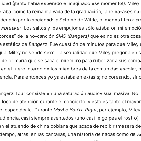
alidad (¡tanto había esperado e imaginado ese momento!). Miley
raba: como la reina malvada de la graduación, la reina-asesina
enada por la sociedad: la Salomé de Wilde, o, menos literaria
awbreaker
. Los saltos y los empujones sólo atisbaron mi emoci
cordes” de la no-canción
SMS (Bangerz)
que es no es otra cosa
a estética de
Bangerz
. Fue cuestión de minutos para que Miley 
ngua. Miley no vende sexo. La sexualidad que Miley pregona en 
o de primaria que se saca el miembro para ruborizar a sus comp
 en el fuero interno de los miembros de la comunidad escolar, 
ncia. Para entonces yo ya estaba en éxtasis; no coreando, sino
angerz Tour consiste en una saturación audiovisual masiva. No 
foco de atención durante el concierto, y esto es tanto el mayor
el espectáculo. Durante
Maybe You’re Right
, por ejemplo, Miley
audiencia, casi siempre aventados (uno casi le golpea el rostro),
ta en el atuendo de china poblana que acaba de recibir (mesera 
tiempo, atrás, en las pantallas, una historia de hadas como de
A