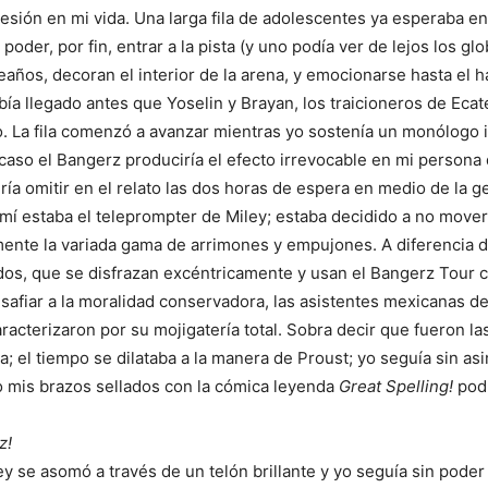
resión en mi vida. Una larga fila de adolescentes ya esperaba en
 poder, por fin, entrar a la pista (y uno podía ver de lejos los g
eaños, decoran el interior de la arena, y emocionarse hasta el h
bía llegado antes que Yoselin y Brayan, los traicioneros de Ecat
. La fila comenzó a avanzar mientras yo sostenía un monólogo 
caso el Bangerz produciría el efecto irrevocable en mi persona 
ía omitir en el relato las dos horas de espera en medio de la g
mí estaba el teleprompter de Miley; estaba decidido a no mover
mente la variada gama de arrimones y empujones. A diferencia d
dos, que se disfrazan excéntricamente y usan el Bangerz Tour
safiar a la moralidad conservadora, las asistentes mexicanas de
aracterizaron por su mojigatería total. Sobra decir que fueron l
da; el tiempo se dilataba a la manera de Proust; yo seguía sin as
o mis brazos sellados con la cómica leyenda
Great Spelling!
podí
z!
y se asomó a través de un telón brillante y yo seguía sin poder