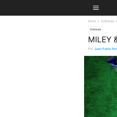
Inicio
Crónicas
Crónicas
MILEY 
Por
Juan Pablo Ra