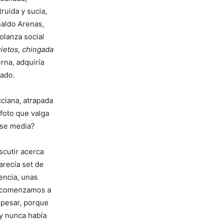
ruida y sucia,
naldo Arenas,
olanza social
uietos, chingada
rna, adquiría
sado.
ciana, atrapada
foto que valga
ase media?
scutir acerca
recía set de
encia, unas
e comenzamos a
 pesar, porque
 y nunca había