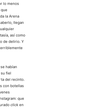
or lo menos
a que
da la Arena
aberlo, llegan
ualquier
tasía, así como
o de delirio. Y
terriblemente
 se habían
su fiel
ta del recinto.
s con botellas
óvenes
Instagram: que
esurado
click
en