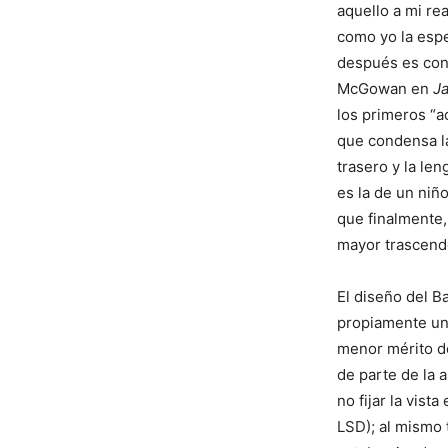
aquello a mi re
como yo la espe
después es cond
McGowan en
J
los primeros “a
que condensa l
trasero y la le
es la de un niñ
que finalmente,
mayor trascende
El diseño del B
propiamente un 
menor mérito d
de parte de la 
no fijar la vis
LSD); al mismo 