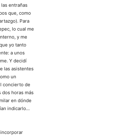
 las entrañas
lobos que, como
artazgo). Para
epec, lo cual me
interno, y me
que yo tanto
ente: a unos
me. Y decidí
e las asistentes
 como un
l concierto de
as dos horas más
imilar en dónde
an indicarlo…
 incorporar