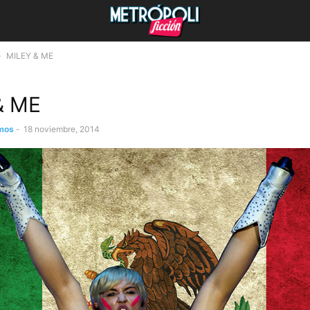
MILEY & ME
& ME
mos
-
18 noviembre, 2014