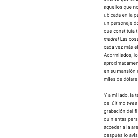
aquellos que no
ubicada en la p
un personaje d
que constituía 
madre!
Las cosa
cada vez más e
Adormilados, lo
aproximadament
en su mansión e
miles de dólare
Y a mi lado, la
del último
twee
grabación del f
quinientas per
acceder a la ar
después lo avis