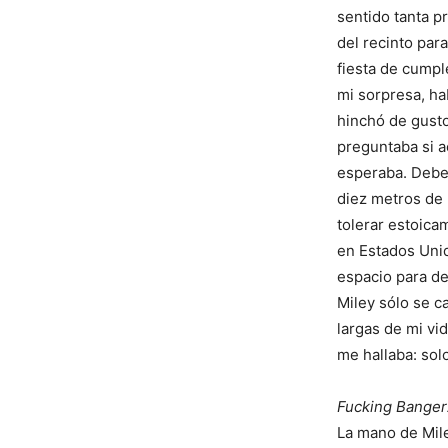
sentido tanta p
del recinto para
fiesta de cumpl
mi sorpresa, ha
hinchó de gusto
preguntaba si a
esperaba. Deber
diez metros de 
tolerar estoica
en Estados Uni
espacio para de
Miley sólo se c
largas de mi vi
me hallaba: sol
Fucking Banger
La mano de Mile