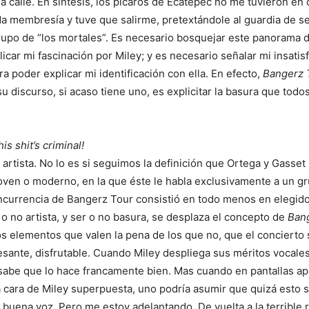
a calle. En síntesis, los pícaros de Ecatepec no me tuvieron en
a membresía y tuve que salirme, pretextándole al guardia de s
rupo de “los mortales”. Es necesario bosquejar este panorama 
licar mi fascinación por Miley; y es necesario señalar mi insatis
ra poder explicar mi identificación con ella. En efecto,
Bangerz 
su discurso, si acaso tiene uno, es explicitar la basura que todo
s shit’s criminal!
artista. No lo es si seguimos la definición que Ortega y Gasset 
 joven o moderno, en la que éste le habla exclusivamente a un g
ncurrencia de Bangerz Tour consistió en todo menos en elegido
r o no artista, y ser o no basura, se desplaza el concepto de
Ban
 los elementos que valen la pena de los que no, que el concierto
esante, disfrutable. Cuando Miley despliega sus méritos vocales
sabe que lo hace francamente bien. Mas cuando en pantallas ap
a cara de Miley superpuesta, uno podría asumir que quizá esto 
 buena voz. Pero me estoy adelantando. De vuelta a la terrible r