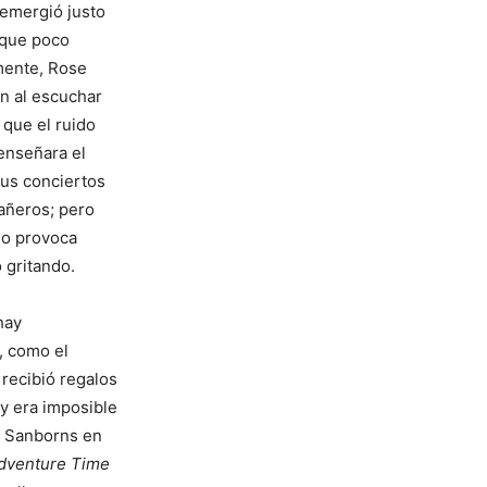
 emergió justo
 que poco
mente, Rose
ón al escuchar
 que el ruido
enseñara el
sus conciertos
añeros; pero
no provoca
 gritando.
hay
, como el
 recibió regalos
 y era imposible
de Sanborns en
dventure Time