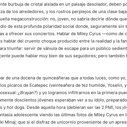
te burbuja de cristal aislada en un paisaje desolador, deben p
eza de los alrededores, y los rostros perplejos de una clase baj
ella megaconstrucción: no, joven, no sabría decirle dónde que
dio de esta profunda polaridad social donde, seguramente sin s
las a ofrecer sus conciertos. Hablar de Miley Cyrus —como de c
s hablar del cruento choque producido entre la realidad y la fan
ra triunfar: servir de válvula de escape para un público sedient
scente puede hablar muy bien de sus seguidores; pero también 
par de una docena de quinceañeras que a todas luces, como yo,
 los pícaros de Ecatepec (veinteañera de tez humilde, Yoselin, y 
osexual:
¿Brayan?
) y yo logramos infiltrarnos en la primera puer
mente doscientos jóvenes esperaban ver a su ídolo, preparado
as y hot dogs. Desde aquella hora (debieran ser las 2 PM), los j
ntasía adolescente viendo las últimas fotos de Miley Cyrus en 
icki Minaj; que si el disfraz de unicornio proveniente de un apr