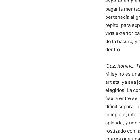
esperar en plen
pagar la mentad
pertenecía al g
repito, para exp
vida exterior pa
de la basura, y 
dentro.
‘Cuz, honey… Thi
Miley no es una 
artista, ya sea
elegidos. La co
fisura entre se
difícil separar
complejo, inter
aplaude, y uno 
rostizado con l
interés que una