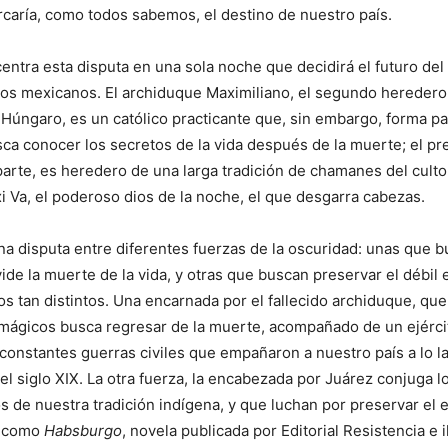
caría, como todos sabemos, el destino de nuestro país.
ntra esta disputa en una sola noche que decidirá el futuro de
 los mexicanos. El archiduque Maximiliano, el segundo heredero 
Húngaro, es un católico practicante que, sin embargo, forma pa
ca conocer los secretos de la vida después de la muerte; el pr
parte, es heredero de una larga tradición de chamanes del culto 
i Va, el poderoso dios de la noche, el que desgarra cabezas.
a disputa entre diferentes fuerzas de la oscuridad: unas que 
ide la muerte de la vida, y otras que buscan preservar el débil e
 tan distintos. Una encarnada por el fallecido archiduque, qu
mágicos busca regresar de la muerte, acompañado de un ejérc
constantes guerras civiles que empañaron a nuestro país a lo la
el siglo XIX. La otra fuerza, la encabezada por Juárez conjuga l
 de nuestra tradición indígena, y que luchan por preservar el e
í como
Habsburgo
, novela publicada por Editorial Resistencia e i