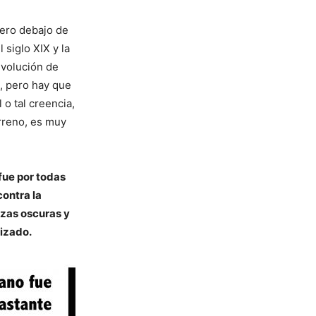
 pero debajo de
 siglo XIX y la
evolución de
o, pero hay que
o tal creencia,
erreno, es muy
fue por todas
contra la
rzas oscuras y
lizado.