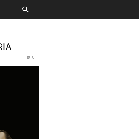
RIA
0