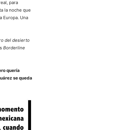
eal, para
ta la noche que
 a Europa. Una
ro del desierto
os
Borderline
ero quería
 Juárez se queda