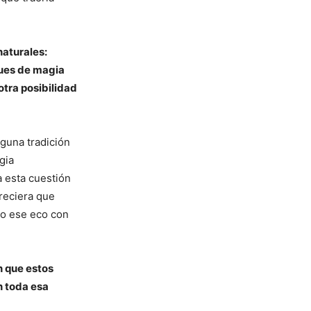
naturales:
ques de magia
otra posibilidad
lguna tradición
gia
 esta cuestión
areciera que
 o ese eco con
n que estos
n toda esa