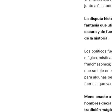
junto a él a tod
La disputa hist
fantasía que ut
oscura y de fue
de la historia.
Los políticos f
mágica, mística
francmasónica;
que se teje ent
para algunas pe
fuerzas que van
Mencionaste a 
hombres decían 
tradición mági