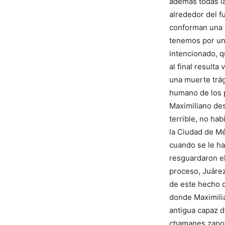
además todas l
alrededor del f
conforman una 
tenemos por un
intencionado, q
al final resulta
una muerte trág
humano de los p
Maximiliano de
terrible, no ha
la Ciudad de Mé
cuando se le h
resguardaron el
proceso, Juárez
de este hecho q
donde Maximilia
antigua capaz d
chamanes zapot