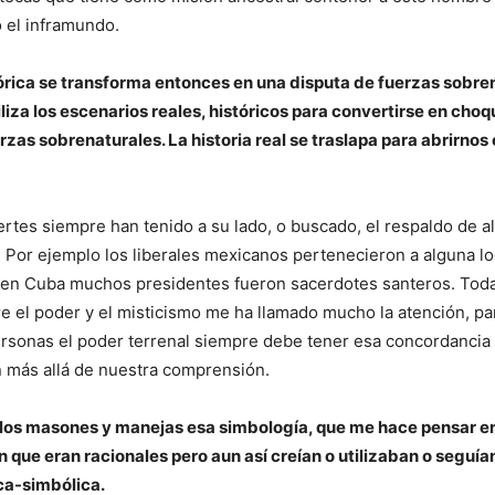
o el inframundo.
órica se transforma entonces en una disputa de fuerzas sobre
iliza los escenarios reales, históricos para convertirse en cho
rzas sobrenaturales. La historia real se traslapa para abrirnos 
uertes siempre han tenido a su lado, o buscado, el respaldo de a
. Por ejemplo los liberales mexicanos pertenecieron a alguna lo
 en Cuba muchos presidentes fueron sacerdotes santeros. Toda
re el poder y el misticismo me ha llamado mucho la atención, p
rsonas el poder terrenal siempre debe tener esa concordancia
 más allá de nuestra comprensión.
los masones y manejas esa simbología, que me hace pensar e
que eran racionales pero aun así creían o utilizaban o seguía
ca-simbólica.