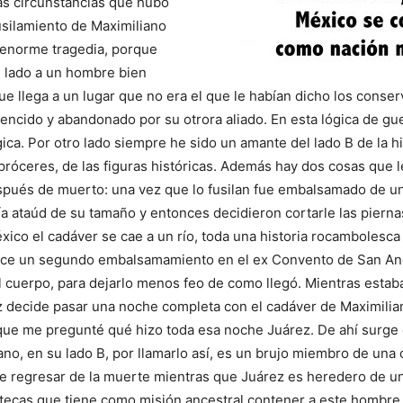
as circunstancias que hubo
usilamiento de Maximiliano
enorme tragedia, porque
 lado a un hombre bien
ue llega a un lugar que no era el que le habían dicho los conse
 vencido y abandonado por su otrora aliado. En esta lógica de gu
ica. Por otro lado siempre he sido un amante del lado B de la his
róceres, de las figuras históricas. Además hay dos cosas que l
spués de muerto: una vez que lo fusilan fue embalsamado de 
bía ataúd de su tamaño y entonces decidieron cortarle las pierna
xico el cadáver se cae a un río, toda una historia rocambolesca
ace un segundo embalsamamiento en el ex Convento de San And
 cuerpo, para dejarlo menos feo de como llegó. Mientras estab
 decide pasar una noche completa con el cadáver de Maximiliano
ue me pregunté qué hizo toda esa noche Juárez. De ahí surge 
no, en su lado B, por llamarlo así, es un brujo miembro de una
e regresar de la muerte mientras que Juárez es heredero de u
ecas que tiene como misión ancestral contener a este hombre 