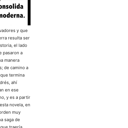
rvadores y que
erra resulta ser
toria, el lado
e pasaron a
una manera
s; de camino a
 que termina
rés, ahí
an en ese
, y es a partir
esta novela, en
 orden muy
na saga de
que traería