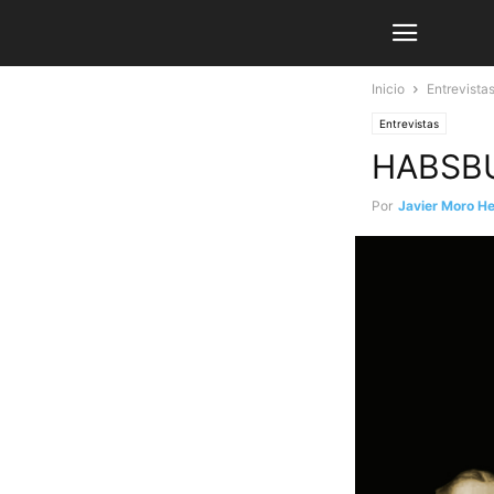
Inicio
Entrevista
Entrevistas
HABSBU
Por
Javier Moro H