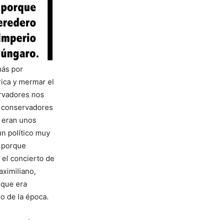
más por
rica y mermar el
ervadores nos
s conservadores
, eran unos
un político muy
o porque
 el concierto de
aximiliano,
 que era
o de la época.