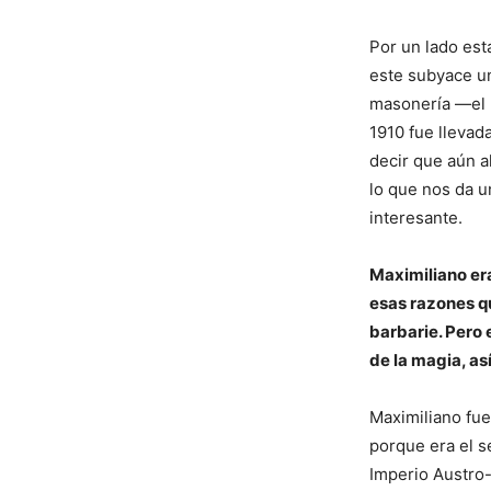
Por un lado está
este subyace un
masonería —el 
1910 fue llevad
decir que aún a
lo que nos da u
interesante.
Maximiliano er
esas razones qu
barbarie. Pero 
de la magia, así
Maximiliano fue
porque era el s
Imperio Austro