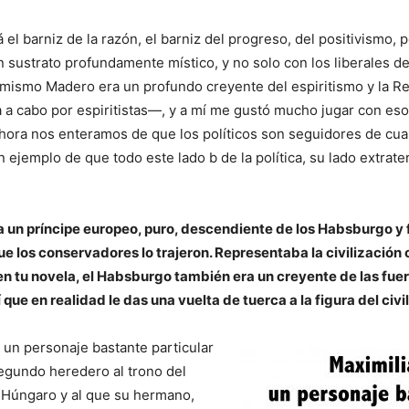
 el barniz de la razón, el barniz del progreso, del positivismo,
 sustrato profundamente místico, y no solo con los liberales del
mismo Madero era un profundo creyente del espiritismo y la R
a a cabo por espiritistas—, y a mí me gustó mucho jugar con es
hora nos enteramos de que los políticos son seguidores de cual 
n ejemplo de que todo este lado b de la política, su lado extrat
a un príncipe europeo, puro, descendiente de los Habsburgo y 
e los conservadores lo trajeron. Representaba la civilización 
en tu novela, el Habsburgo también era un creyente de las fue
 que en realidad le das una vuelta de tuerca a la figura del civi
 un personaje bastante particular
egundo heredero al trono del
-Húngaro y al que su hermano,