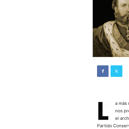
a más 
nos pr
el arc
Partido Conserv