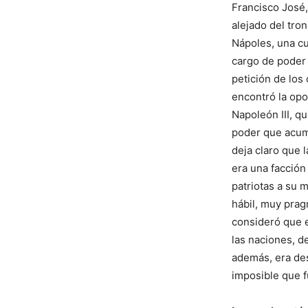
Francisco José
alejado del tro
Nápoles, una c
cargo de poder 
petición de lo
encontró la op
Napoleón III, q
poder que acumu
deja claro que
era una facción
patriotas a su 
hábil, muy prag
consideró que e
las naciones, d
además, era des
imposible que f