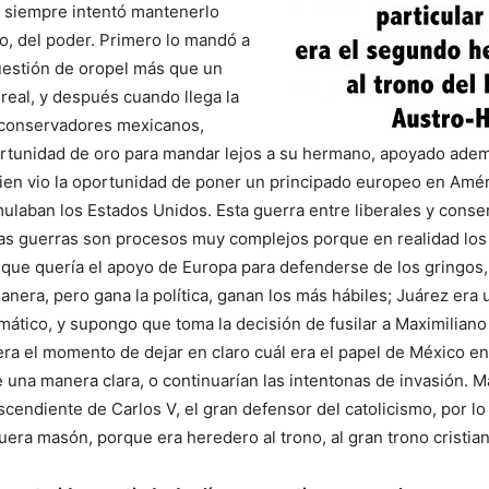
, siempre intentó mantenerlo
no, del poder. Primero lo mandó a
uestión de oropel más que un
real, y después cuando llega la
s conservadores mexicanos,
ortunidad de oro para mandar lejos a su hermano, apoyado ade
uien vio la oportunidad de poner un principado europeo en Amé
laban los Estados Unidos. Esta guerra entre liberales y cons
 las guerras son procesos muy complejos porque en realidad lo
 que quería el apoyo de Europa para defenderse de los gringos
manera, pero gana la política, ganan los más hábiles; Juárez era 
mático, y supongo que toma la decisión de fusilar a Maximilian
ra el momento de dejar en claro cuál era el papel de México en
e una manera clara, o continuarían las intentonas de invasión. M
cendiente de Carlos V, el gran defensor del catolicismo, por lo
uera masón, porque era heredero al trono, al gran trono cristian