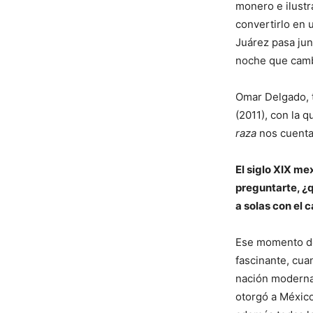
monero e ilustr
convertirlo en 
Juárez pasa jun
noche que camb
Omar Delgado, 
(2011), con la q
raza
nos cuenta
El siglo XIX me
preguntarte, ¿q
a solas con el
Ese momento de
fascinante, cu
nación moderna
otorgó a México