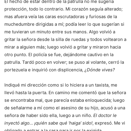
El hecho de estar dentro de la patrulla no me sugería
protección, todo lo contrario. Mi corazón seguía alterado;
mas afuera veía las caras escrutadoras y furiosas de la
muchedumbre dirigidas a mí; podía leer lo que sugerían si
me tuvieran un minuto entre sus manos. Algo volvió a
gritar la señora desde la silla de ruedas y todos voltearon a
mirar a alguien más; luego volvió a gritar y miraron hacia
otro punto. El policía se fue, dejándome cautivo en la
patrulla. Tardó poco en volver; se puso al volante, cerró la
portezuela e inquirió con displicencia,
¿Dónde vives?
Indiqué mi dirección como si lo hiciera a un taxista, me
llevó hasta la puerta. En camino me comentó que la señora
se encontraba mal, que parecía estaba enloquecida; luego
de señalarme a mí como el asesino de su hijo, acusó a una
señora de haber sido ella, luego a un niño.
El doctor le
inyectó algo… ¡quién sabe qué ‘haiga’ sido!
, expresó. Me vi
obligado a entrar a la casa para ir por la exigida