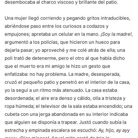
desembocaba al charco viscoso y brillante del patio.
Una mujer llegó corriendo y pegando gritos intraducibles,
abriéndose paso entre los curiosos a codazos y
empujones; apretaba un celular en la mano.
¡Soy la madre!
,
argumentó a los policías, que hicieron un hueco para
dejarla pasar; yo aproveché y me colé atrás de ella; una
poli trató de detenerme, pero el otro al que había dicho
que el muerto era mi amigo le hizo un gesto que
enfatizaba: no hay problema. La madre, desesperada,
cruzó el pequeño patio y penetró en el interior de la casa,
yo la seguí a un ritmo más atenuado. La casa estaba
desordenada; el aire era denso y cálido, olía a tristeza y
ropa húmeda; el televisor de la sala estaba encendido; una
cubeta con una jerga abandonada en su interior indicaba
que alguien se disponía a trapear. Justó cuando subía la
estrecha y empinada escalera se escuchó:
Ay, hijo, ay ayy