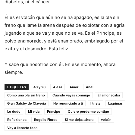
diabetes, ni el cáncer.
Él es el volcán que aún no se ha apagado, es la ola sin
freno que lame la arena después de explotar con alegría,
jugando a que se va y a que no se va. Es el Príncipe, es
polvo enamorado, y está enamorado, embriagado por el
éxito y el desmadre. Está feliz.
Y sabe que nosotros con él. En ese momento, ahora,
siempre.
ETIQUETAS
40 y 20
A esa
Amor
Anel
Como una ola sin freno
Cuando vayas conmigo
El amor acaba
Gran Gatsby de Clavería
He renunciado a ti
l triste
Lágrimas
Lo dudo
Mi vida
Príncipe
Quiero perderme contigo
Reflexiones
Rogelio Flores
Si me dejas ahora
volcán
Voy a llenarte toda