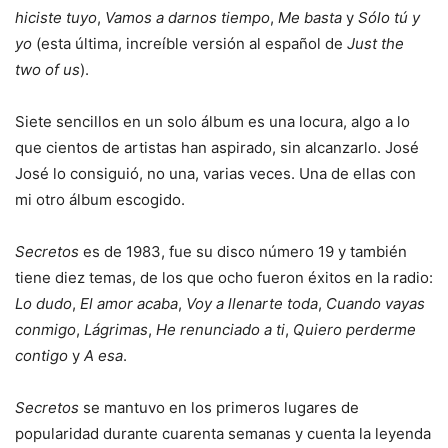
hiciste tuyo
,
Vamos a darnos tiempo
,
Me basta
y
Sólo tú y
yo
(esta última, increíble versión al español de
Just the
two of us
).
Siete sencillos en un solo álbum es una locura, algo a lo
que cientos de artistas han aspirado, sin alcanzarlo. José
José lo consiguió, no una, varias veces. Una de ellas con
mi otro álbum escogido.
Secretos
es de 1983, fue su disco número 19 y también
tiene diez temas, de los que ocho fueron éxitos en la radio:
Lo dudo
,
El amor acaba
,
Voy a llenarte toda
,
Cuando vayas
conmigo
,
Lágrimas
,
He renunciado a ti
,
Quiero perderme
contigo
y
A esa
.
Secretos
se mantuvo en los primeros lugares de
popularidad durante cuarenta semanas y cuenta la leyenda